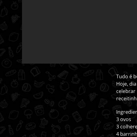
Tudo é bo
Hoje, di
celebrar 
receitin
Ingredie
3 ovos
3 colhere
4 barrin