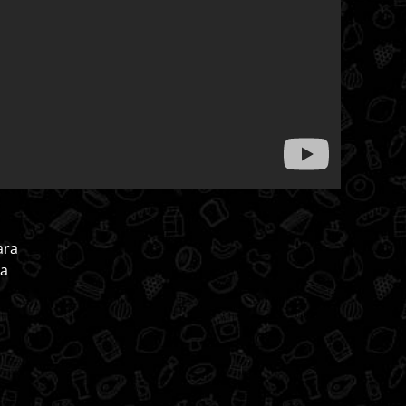
ara
ma