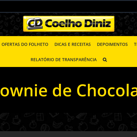
OFERTAS DO FOLHETO
DICAS E RECEITAS
DEPOIMENTOS
T
RELATÓRIO DE TRANSPARÊNCIA
ownie de Chocol