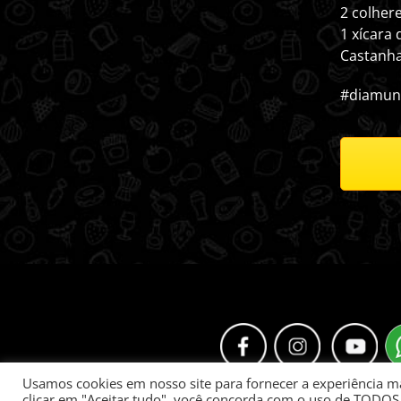
2 colher
1 xícara 
Castanha
#diamund
Usamos cookies em nosso site para fornecer a experiência mai
clicar em "Aceitar tudo", você concorda com o uso de TODOS 