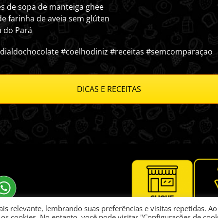
es de sopa de manteiga ghee
de farinha de aveia sem glúten
 do Pará
ialdochocolate #coelhodiniz #receitas #semcomparaçao
DICAS E RECEITAS
s relevante, lembrando suas preferências e visitas repetidas. Ao
os cookies. No entanto, você pode visitar "Configurações de cook