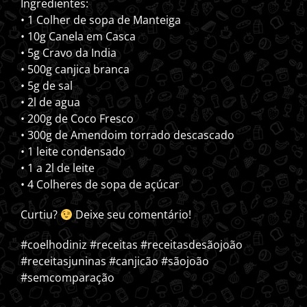
Ingredientes:
• 1 Colher de sopa de Manteiga
• 10g Canela em Casca
• 5g Cravo da India
• 500g canjica branca
• 5g de sal
• 2l de agua
• 200g de Coco Fresco
• 300g de Amendoim torrado descascado
• 1 leite condensado
• 1 a 2l de leite
• 4 Colheres de sopa de açúcar
Curtiu?
Deixe seu comentário!
#coelhodiniz #receitas #receitasdesãojoão
#receitasjuninas #canjicão #sãojoão
#semcomparação