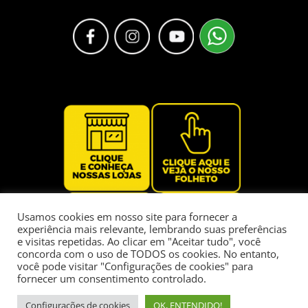
Usamos cookies em nosso site para fornecer a
experiência mais relevante, lembrando suas preferências
e visitas repetidas. Ao clicar em "Aceitar tudo", você
concorda com o uso de TODOS os cookies. No entanto,
você pode visitar "Configurações de cookies" para
fornecer um consentimento controlado.
Configurações de cookies
OK, ENTENDIDO!