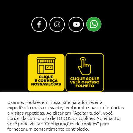
Usamos cookies em nosso site para fornecer a
experiência mais relevante, lembrando suas preferências
e visitas repetidas. Ao clicar em "Aceitar tudo", você
concorda com o uso de TODOS os cookies. No entanto,
você pode visitar "Configurações de cookies" para
fornecer um consentimento controlado.