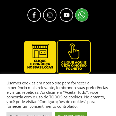
Usamos cookies em nosso site para fornecer a
experiência mais relevante, lembrando suas preferências
e visitas repetidas. Ao clicar em "Aceitar tudo", você
concorda com o uso de TODOS os cookies. No entanto,
você pode visitar "Configurações de cookies" para
fornecer um consentimento controlado.