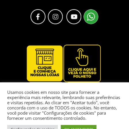
Usamos cookies em nosso site para fornecer a
experiência mais relevante, lembrando suas preferências
e visitas repetidas. Ao clicar em "Aceitar tudo", você
concorda com o uso de TODOS os cookies. No entanto,
você pode visitar "Configurações de cookies" para
fornecer um consentimento controlado.